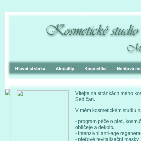
Vítejte na stránkách mého ko
Sedlčan.
V mém kosmetickém studiu na
- program péče o pleť, kosm.č
obličeje a dekoltu
- intenzivní anti-age regene
- pleťové revitalizační masky