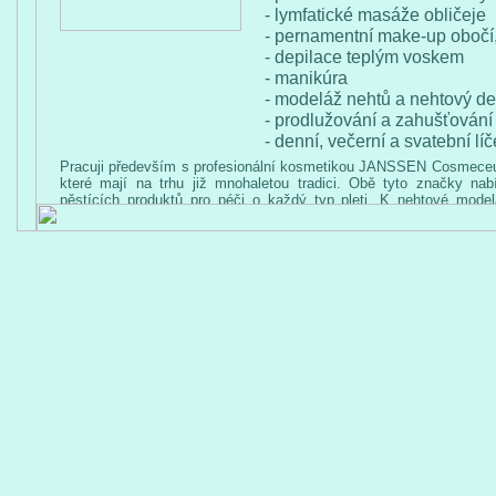
- lymfatické masáže obličeje
- pernamentní make-up obočí, 
- depilace teplým voskem
- manikúra
- modeláž nehtů a nehtový d
- prodlužování a zahušťován
- denní, večerní a svatební líč
Pracuji především s profesionální kosmetikou JANSSEN Cosmece
které mají na trhu již mnohaletou tradici. Obě tyto značky nab
pěstících produktů pro péči o každý typ pleti. K nehtové model
rukou používám kvalitní německou zn. LCN.
V případě zájmu o objednání služeb, nebo jakéhokoliv Vašeho dot
kontaktujte na telefonním čísle: +420 736 647 529, případně na tel.
nebo osobně v mém kosmetickém studiu v Kosově Hoře.
Těším se na Vás.